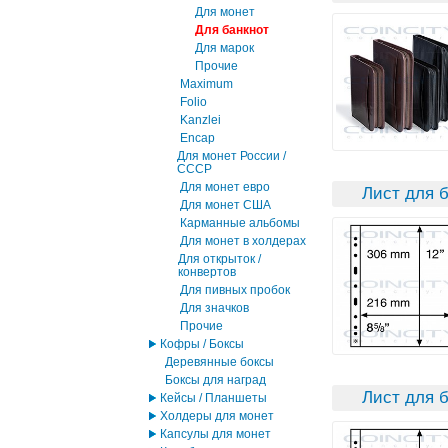
Для монет
Для банкнот
Для марок
Прочие
Maximum
Folio
Kanzlei
Encap
Для монет России /
СССР
Для монет евро
Лист для б
Для монет США
Карманные альбомы
Для монет в холдерах
Для открыток /
конвертов
Для пивных пробок
Для значков
Прочие
Кофры / Боксы
Деревянные боксы
Боксы для наград
Лист для б
Кейсы / Планшеты
Холдеры для монет
Капсулы для монет