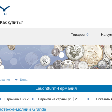
Как купить?
Товаров:
0
На су
ование
Цена
Leuchtturm-Германия
Страница 1 из 2
Перейти на страницу:
Показать 
застёжке-молнии Grande