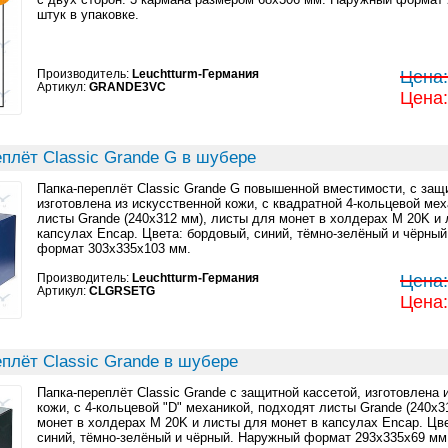
штук в упаковке.
Производитель:
Leuchtturm-Германия
Цена:
Артикул:
GRANDE3VC
Цена:
плёт Classic Grande G в шубере
Папка-переплёт Classic Grande G повышенной вместимости, с защ
изготовлена из искусственной кожи, с квадратной 4-кольцевой ме
листы Grande (240x312 мм), листы для монет в холдерах M 20K и 
капсулах Encap. Цвета: бордовый, синий, тёмно-зелёный и чёрны
формат 303x335x103 мм.
Производитель:
Leuchtturm-Германия
Цена:
Артикул:
CLGRSETG
Цена:
плёт Classic Grande в шубере
Папка-переплёт Classic Grande с защитной кассетой, изготовлена 
кожи, с 4-кольцевой "D" механикой, подходят листы Grande (240x3
монет в холдерах M 20K и листы для монет в капсулах Encap. Цв
синий, тёмно-зелёный и чёрный. Наружный формат 293x335x69 мм