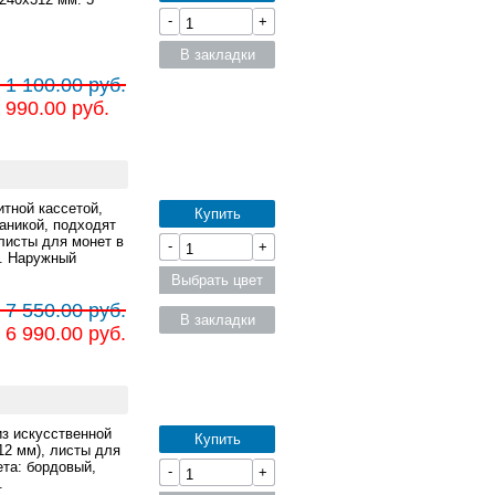
-
+
В закладки
 1 100.00 руб.
 990.00 руб.
итной кассетой,
Купить
ханикой, подходят
листы для монет в
-
+
й. Наружный
Выбрать цвет
 7 550.00 руб.
В закладки
 6 990.00 руб.
из искусственной
Купить
12 мм), листы для
ета: бордовый,
-
+
.