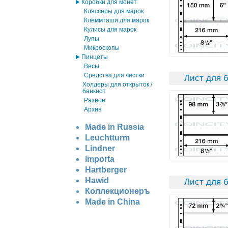
Коробки для монет
Кляссеры для марок
Клеммташи для марок
Кулисы для марок
Лупы
Микроскопы
Пинцеты
Весы
Средства для чистки
Лист для б
Холдеры для открыток /
банкнот
Разное
Архив
Made in Russia
Leuchtturm
Lindner
Importa
Hartberger
Hawid
Лист для б
Коллекционеръ
Made in China