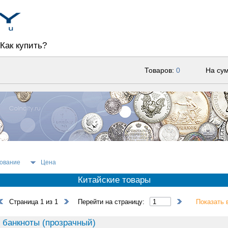
Как купить?
Товаров:
0
На су
ование
Цена
Китайские товары
Страница 1 из 1
Перейти на страницу:
Показать 
 банкноты (прозрачный)