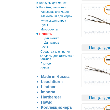
Капсулы для монет
Коробки для монет
Кляссеры для марок
Клеммташи для марок
Кулисы для марок
Лупы
Микроскопы
Пинцеты
Для монет
Для марок
Пинцет дл
Весы
Средства для чистки
Холдеры для открыток /
банкнот
Разное
Архив
Made in Russia
Leuchtturm
Lindner
Importa
Hartberger
Пинцет дл
Hawid
Коллекционеръ