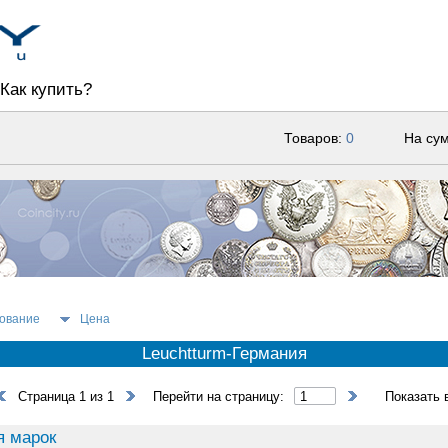
Как купить?
Товаров:
0
На су
ование
Цена
Leuchtturm-Германия
Страница 1 из 1
Перейти на страницу:
Показать 
я марок