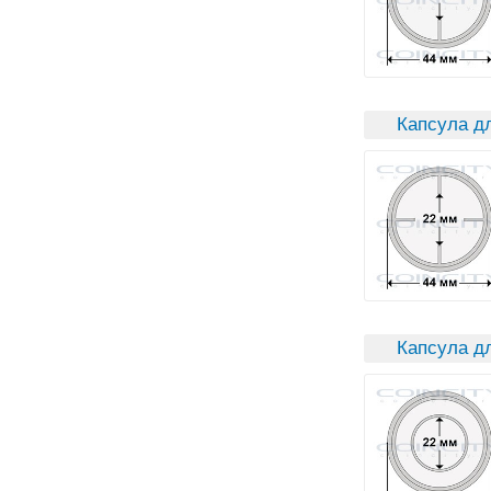
Капсула д
Капсула дл