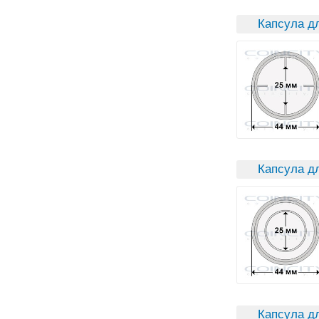
Капсула д
Капсула дл
Капсула д