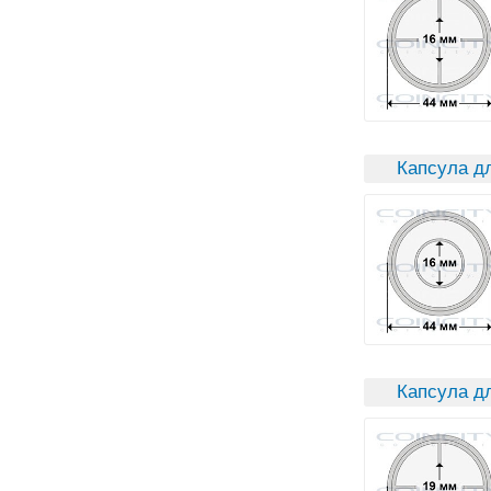
Капсула дл
Капсула д