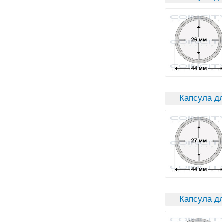
Капсула д
Капсула дл