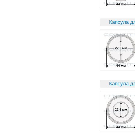
Капсула д
Капсула дл