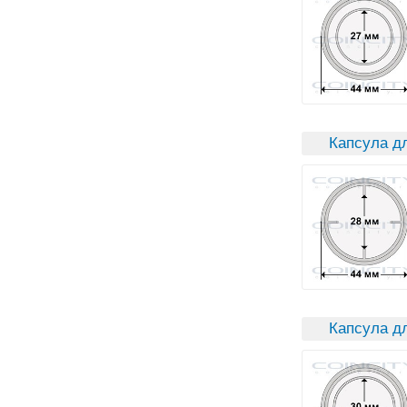
Капсула д
Капсула дл