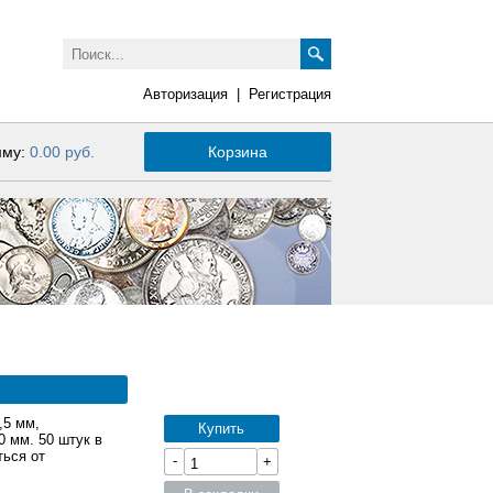
Авторизация
|
Регистрация
мму:
0.00 руб.
Корзина
,5 мм,
Купить
 мм. 50 штук в
ться от
-
+