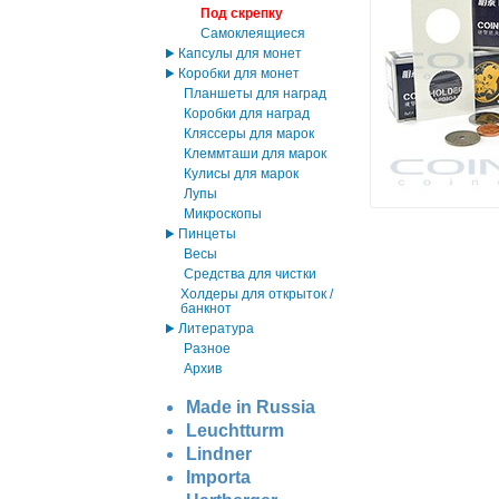
Под скрепку
Самоклеящиеся
Капсулы для монет
Коробки для монет
Планшеты для наград
Коробки для наград
Кляссеры для марок
Клеммташи для марок
Кулисы для марок
Лупы
Микроскопы
Пинцеты
Весы
Средства для чистки
Холдеры для открыток /
банкнот
Литература
Разное
Архив
Made in Russia
Leuchtturm
Lindner
Importa