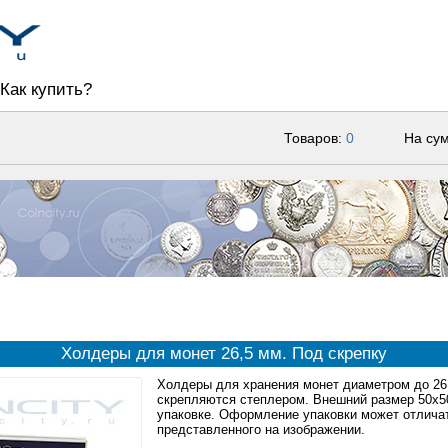
Как купить?
Товаров:
0
На су
Холдеры для монет 26,5 мм. Под скрепку
Холдеры для хранения монет диаметром до 26
скрепляются степлером. Внешний размер 50x50
упаковке. Оформление упаковки может отлича
представленного на изображении.