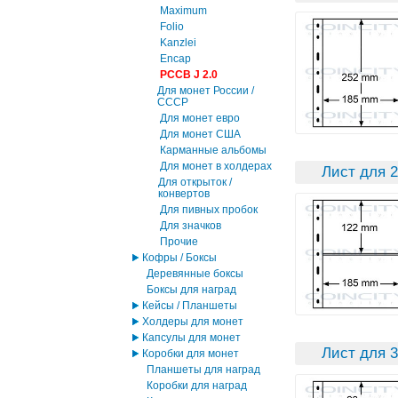
Maximum
Folio
Kanzlei
Encap
PCCB J 2.0
Для монет России /
СССР
Для монет евро
Для монет США
Карманные альбомы
Для монет в холдерах
Лист для 2
Для открыток /
конвертов
Для пивных пробок
Для значков
Прочие
Кофры / Боксы
Деревянные боксы
Боксы для наград
Кейсы / Планшеты
Холдеры для монет
Капсулы для монет
Лист для 3
Коробки для монет
Планшеты для наград
Коробки для наград