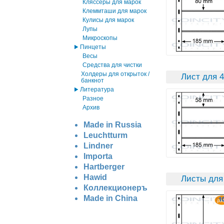
Кляссеры для марок
Клеммташи для марок
Кулисы для марок
Лупы
Микроскопы
Пинцеты
Весы
Средства для чистки
Холдеры для открыток /
Лист для 4
банкнот
Литература
Разное
Архив
Made in Russia
Leuchtturm
Lindner
Importa
Hartberger
Hawid
Листы для
Коллекционеръ
Made in China