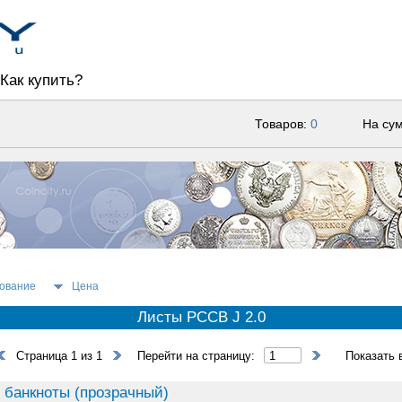
Как купить?
Товаров:
0
На су
ование
Цена
Листы PCCB J 2.0
Страница 1 из 1
Перейти на страницу:
Показать 
 банкноты (прозрачный)