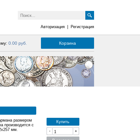
Авторизация
|
Регистрация
мму:
0.00 руб.
Корзина
кармана размером
Купить
ла производится с
2x257 мм.
-
+