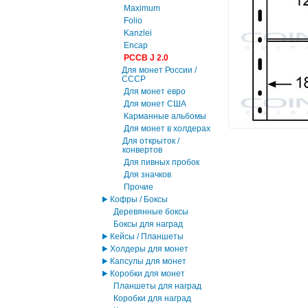
Maximum
Folio
Kanzlei
Encap
PCCB J 2.0
Для монет России /
СССР
Для монет евро
Для монет США
Карманные альбомы
Для монет в холдерах
Для открыток /
конвертов
Для пивных пробок
Для значков
Прочие
Кофры / Боксы
Деревянные боксы
Боксы для наград
Кейсы / Планшеты
Холдеры для монет
Капсулы для монет
Коробки для монет
Планшеты для наград
Коробки для наград