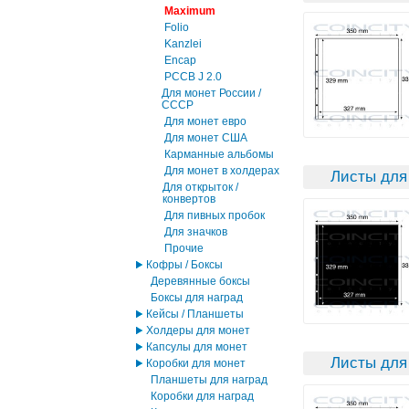
Maximum
Folio
Kanzlei
Encap
PCCB J 2.0
Для монет России /
СССР
Для монет евро
Для монет США
Карманные альбомы
Для монет в холдерах
Листы для
Для открыток /
конвертов
Для пивных пробок
Для значков
Прочие
Кофры / Боксы
Деревянные боксы
Боксы для наград
Кейсы / Планшеты
Холдеры для монет
Капсулы для монет
Листы для
Коробки для монет
Планшеты для наград
Коробки для наград