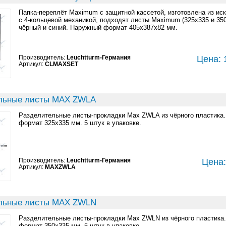
Папка-переплёт Maximum с защитной кассетой, изготовлена из иск
с 4-кольцевой механикой, подходят листы Maximum (325x335 и 350
чёрный и синий. Наружный формат 405x387x82 мм.
Производитель:
Leuchtturm-Германия
Цена: 
Артикул:
CLMAXSET
льные листы MAX ZWLA
Разделительные листы-прокладки Max ZWLA из чёрного пластика
формат 325x335 мм. 5 штук в упаковке.
Производитель:
Leuchtturm-Германия
Цена:
Артикул:
MAXZWLA
льные листы MAX ZWLN
Разделительные листы-прокладки Max ZWLN из чёрного пластика
формат 350x335 мм. 5 штук в упаковке.