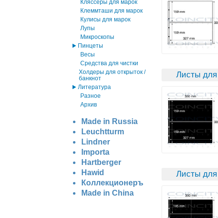
Кляссеры для марок
Клеммташи для марок
Кулисы для марок
Лупы
Микроскопы
Пинцеты
Весы
Средства для чистки
Холдеры для открыток /
Листы для
банкнот
Литература
Разное
Архив
Made in Russia
Leuchtturm
Lindner
Importa
Hartberger
Hawid
Листы для
Коллекционеръ
Made in China