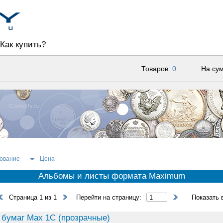
Как купить?
Товаров:
0
На су
ование
Цена
Альбомы и листы формата Maximum
Страница 1 из 1
Перейти на страницу:
Показать 
 бумаг Max 1C (прозрачные)