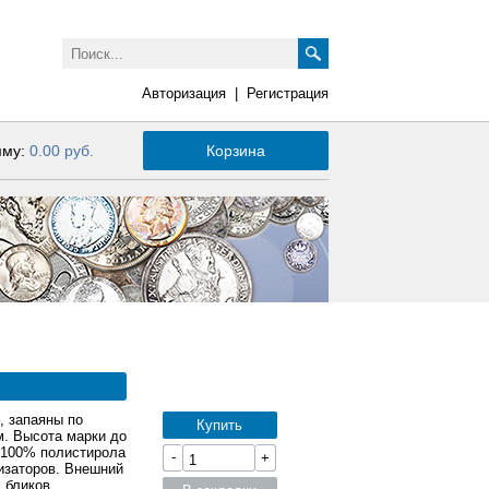
Авторизация
|
Регистрация
мму:
0.00 руб.
Корзина
 запаяны по
Купить
м. Высота марки до
з 100% полистирола
-
+
изаторов. Внешний
 бликов.