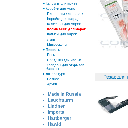
Капсулы для монет
Коробки для монет
Планшеты для наград
Коробки для наград
Кляссеры для марок
Клеммташи для марок
Кулисы для марок
Лупы
Микроскопы
Пинцеты
Весы
Средства для чистки
Холдеры для открыток /
банкнот
Литература
Резак для
Разное
Архив
Made in Russia
Leuchtturm
Lindner
Importa
Hartberger
Hawid