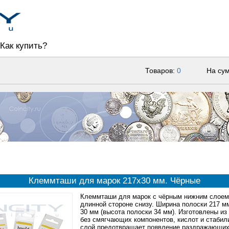
Как купить?
Товаров:
0
На су
Клеммташи для марок 217x30 мм. Чёрные
Клеммташи для марок с чёрным нижним слоем,
длинной стороне снизу. Ширина полоски 217 м
30 мм (высота полоски 34 мм). Изготовлены и
без смягчающих компонентов, кислот и стабил
слой предотвращает появление раздражающих