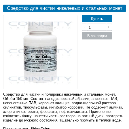
Средство для чистки никелевых и стальных монет
Купить
-
+
В закладки
Средство для чистки и полировки никелевых и стальных монет.
Объём 150 мл. Состав: нанодисперсный абразив, анионные ПАВ,
неионогенные ПАВ, карбонат кальция, водно-щелочной раствор
силикатов, тиосульфаты, ингибитор коррозии. Не содержит аммиак,
хлор и гипохлориты, фосфаты, нефтехимикаты. Применение:
взболтать банку, нанести часть раствора на ватный диск, протереть
изделие до нужного состояния, тщательно промыть в теплой воде.
Производитель:
Shine Coins