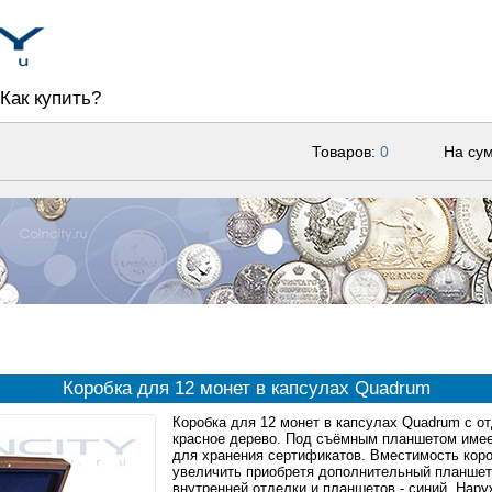
Как купить?
Товаров:
0
На су
Коробка для 12 монет в капсулах Quadrum
Коробка для 12 монет в капсулах Quadrum с о
красное дерево. Под съёмным планшетом имее
для хранения сертификатов. Вместимость кор
увеличить приобретя дополнительный планшет 
внутренней отделки и планшетов - синий. Нар