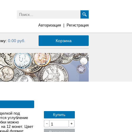
Авторизация
|
Регистрация
мму:
0.00 руб.
Корзина
тделкой под
Купить
тся углубление
обки можно
-
+
на 12 монет. Цвет
ужный формат