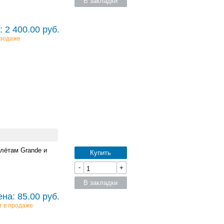
В закладки
 2 400.00 руб.
продаже
плётам Grande и
Купить
-
+
В закладки
на: 85.00 руб.
т в продаже