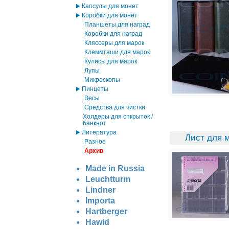
Капсулы для монет
Коробки для монет
Планшеты для наград
Коробки для наград
Кляссеры для марок
Клеммташи для марок
Кулисы для марок
Лупы
Микроскопы
Пинцеты
Весы
Средства для чистки
Холдеры для открыток /
банкнот
Литература
Лист для 
Разное
Архив
Made in Russia
Leuchtturm
Lindner
Importa
Hartberger
Hawid