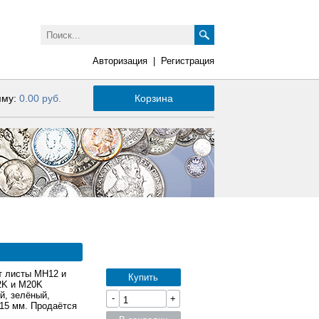
Авторизация
|
Регистрация
мму:
0.00 руб.
Корзина
т листы MH12 и
Купить
2K и M20K
й, зелёный,
-
+
15 мм. Продаётся