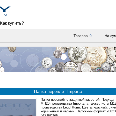
Как купить?
Товаров:
0
На су
Папка-переплёт Importa
Папка-переплёт с защитной кассетой. Подходя
MH20 производства Importa, а также листы M1
производства Leuchtturm. Цвета: красный, сини
коричневый и чёрный. Наружный формат 280x3
без листов.