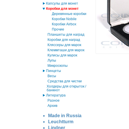
Капсулы для монет
Коробки для монет
Деревянные коробки
Коробки Nobile
Коробки Airbox
Прочие
Планшеты для наград
Коробки для наград
Кляссеры для марок
Клеммташи для марок
Кулисы для марок
Лупы
Микроскопы
Пинцеты
Весы
Средства для чистки
Холдеры для открыток /
банкнот
Литература
Разное
Архив
Made in Russia
Leuchtturm
Lindner