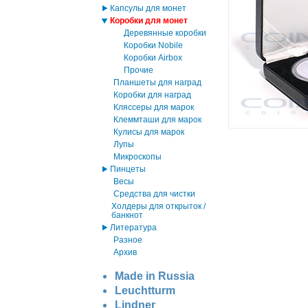
Капсулы для монет
Коробки для монет
Деревянные коробки
Коробки Nobile
Коробки Airbox
Прочие
Планшеты для наград
Коробки для наград
Кляссеры для марок
Клеммташи для марок
Кулисы для марок
Лупы
Микроскопы
Пинцеты
Весы
Средства для чистки
Холдеры для открыток /
банкнот
Литература
Разное
Архив
Made in Russia
Leuchtturm
Lindner