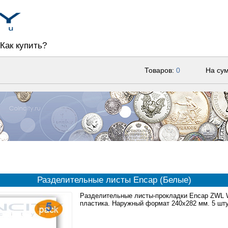
Как купить?
Товаров:
0
На су
Разделительные листы Encap (Белые)
Разделительные листы-прокладки Encap ZWL 
пластика. Наружный формат 240x282 мм. 5 шту