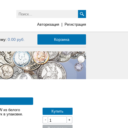
Авторизация
|
Регистрация
мму:
0.00 руб.
Корзина
W из белого
Купить
к в упаковке.
-
+