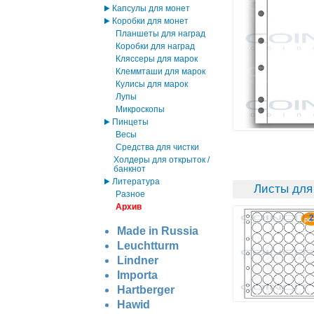
Капсулы для монет
Коробки для монет
Планшеты для наград
Коробки для наград
Кляссеры для марок
Клеммташи для марок
Кулисы для марок
Лупы
Микроскопы
Пинцеты
Весы
Средства для чистки
Холдеры для открыток /
банкнот
Литература
Листы для
Разное
Архив
Made in Russia
Leuchtturm
Lindner
Importa
Hartberger
Hawid