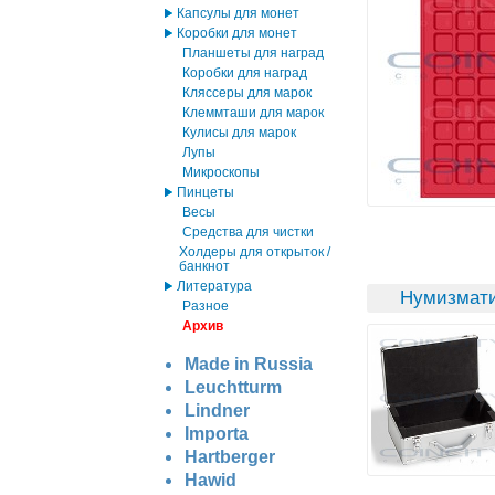
Капсулы для монет
Коробки для монет
Планшеты для наград
Коробки для наград
Кляссеры для марок
Клеммташи для марок
Кулисы для марок
Лупы
Микроскопы
Пинцеты
Весы
Средства для чистки
Холдеры для открыток /
банкнот
Литература
Нумизмати
Разное
Архив
Made in Russia
Leuchtturm
Lindner
Importa
Hartberger
Hawid