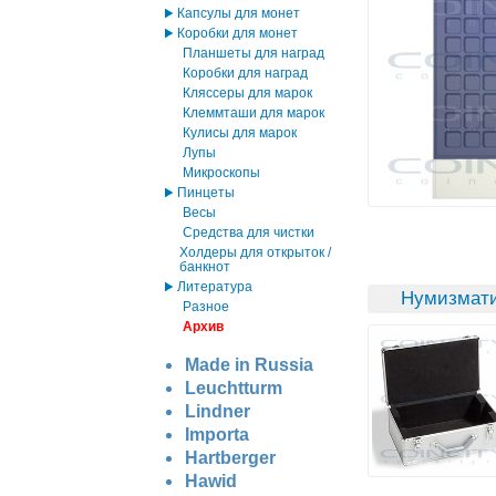
Капсулы для монет
Коробки для монет
Планшеты для наград
Коробки для наград
Кляссеры для марок
Клеммташи для марок
Кулисы для марок
Лупы
Микроскопы
Пинцеты
Весы
Средства для чистки
Холдеры для открыток /
банкнот
Литература
Нумизмати
Разное
Архив
Made in Russia
Leuchtturm
Lindner
Importa
Hartberger
Hawid