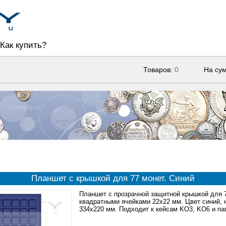
Как купить?
Товаров:
0
На су
Планшет с крышкой для 77 монет. Синий
Планшет с прозрачной защитной крышкой для 
квадратными ячейками 22x22 мм. Цвет синий,
334x220 мм. Подходит к кейсам KO3, KO6 и 