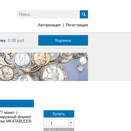
Авторизация
|
Регистрация
мму:
0.00 руб.
Корзина
77 монет с
Купить
 наружный формат
папке MK4TABLEER.
-
+