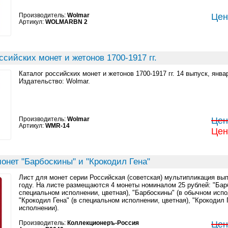
Производитель:
Wolmar
Цен
Артикул:
WOLMARBN 2
ссийских монет и жетонов 1700-1917 гг.
Каталог российских монет и жетонов 1700-1917 гг. 14 выпуск, январ
Издательство: Wolmar.
Производитель:
Wolmar
Цен
Артикул:
WMR-14
Цен
онет "Барбоскины" и "Крокодил Гена"
Лист для монет серии Российская (советская) мультипликация вы
году. На листе размещаются 4 монеты номиналом 25 рублей: "Бар
специальном исполнении, цветная), "Барбоскины" (в обычном испо
"Крокодил Гена" (в специальном исполнении, цветная), "Крокодил 
исполнении).
Производитель:
Коллекционеръ-Россия
Цен