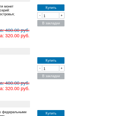
ля монет
Купить
серий:
естровья;
-
+
В закладки
а: 400.00 руб.
а: 320.00 руб.
Купить
-
+
В закладки
а: 400.00 руб.
а: 320.00 руб.
ных федеральными
Купить
 мм.