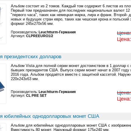
Альбом состоит из 2 томов. Каждый том содержит 6 листов из пло
Первый том предназначен для последних национальных валют 12 
"первого часа", таких как немецкая марка, лира и франк. Второй- 
новых и будущих стран евро, таких как чешская крона и польский
формат 245x270x56 мм.
Производитель:
Leuchtturm-Германия
Цена:
Артикул:
CLPREEURO1/2
Цена:
я президентских долларов
Альбом Vista для полной серии монет достоинством в 1 доллар с
бывших президентов США. Выпуск серии монет начат в 2007 году 
2016 года. Альбом продаётся вместе с защитной кассетой. Нару
220x243x63 мм.
Производитель:
Leuchtturm-Германия
Цена:
Артикул:
CL PRE SET
Цена:
я юбилейных однодолларовых монет США
Альбом для юбилейных однодолларовых монет США с изображени
Вместимость 80 монет. Наружный формат 175x240 мм.