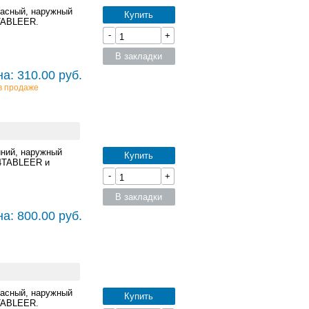
расный, наружный
Купить
4TABLEER.
-
+
В закладки
а: 310.00 руб.
в продаже
иний, наружный
Купить
K4TABLEER и
-
+
В закладки
а: 800.00 руб.
расный, наружный
Купить
4TABLEER.