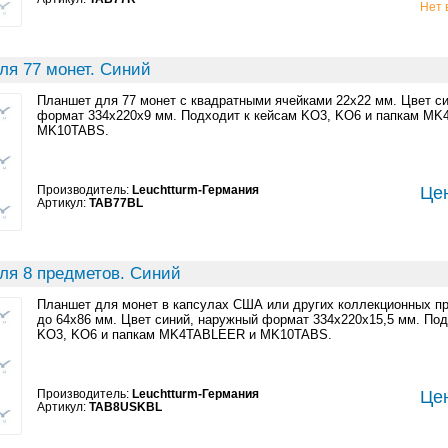
Нет 
ля 77 монет. Синий
Планшет для 77 монет с квадратными ячейками 22x22 мм. Цвет с
формат 334x220x9 мм. Подходит к кейсам KO3, KO6 и папкам M
MK10TABS.
Производитель:
Leuchtturm-Германия
Цен
Артикул:
TAB77BL
ля 8 предметов. Синий
Планшет для монет в капсулах США или других коллекционных п
до 64x86 мм. Цвет синий, наружный формат 334x220x15,5 мм. Под
KO3, KO6 и папкам MK4TABLEER и MK10TABS.
Производитель:
Leuchtturm-Германия
Цен
Артикул:
TAB8USKBL