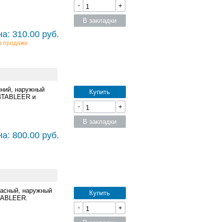
-
+
В закладки
а: 310.00 руб.
в продаже
иний, наружный
Купить
K4TABLEER и
-
+
В закладки
а: 800.00 руб.
расный, наружный
Купить
4TABLEER.
-
+