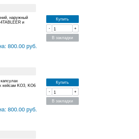
иний, наружный
Купить
MK4TABLEER и
-
+
В закладки
а: 800.00 руб.
 капсулах
Купить
к кейсам KO3, KO6
-
+
В закладки
а: 800.00 руб.