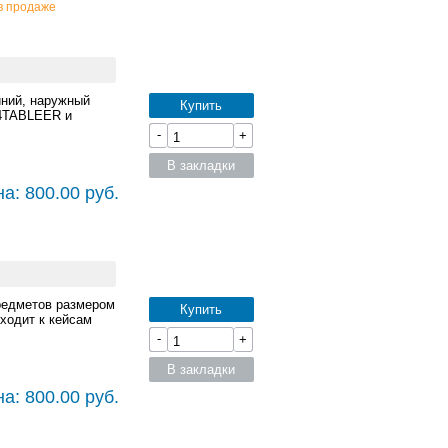
в продаже
иний, наружный
Купить
K4TABLEER и
-
+
В закладки
а: 800.00 руб.
редметов размером
Купить
ходит к кейсам
-
+
В закладки
а: 800.00 руб.